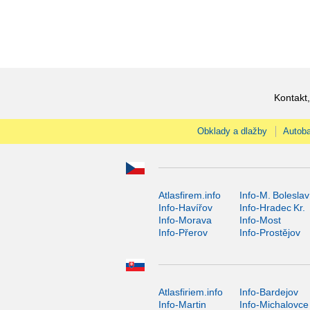
Kontakt,
Obklady a dlažby
Autoba
Atlasfirem.info
Info-M. Boleslav
Info-Havířov
Info-Hradec Kr.
Info-Morava
Info-Most
Info-Přerov
Info-Prostějov
Atlasfiriem.info
Info-Bardejov
Info-Martin
Info-Michalovce