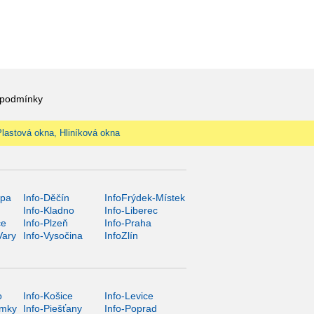
 podmínky
Plastová okna, Hliníková okna
ípa
Info-Děčín
InfoFrýdek-Místek
Info-Kladno
Info-Liberec
ce
Info-Plzeň
Info-Praha
Vary
Info-Vysočina
InfoZlín
o
Info-Košice
Info-Levice
ámky
Info-Piešťany
Info-Poprad