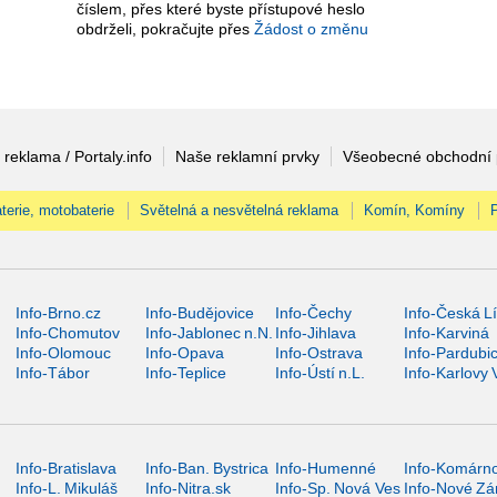
číslem, přes které byste přístupové heslo
obdrželi, pokračujte přes
Žádost o změnu
 reklama / Portaly.info
Naše reklamní prvky
Všeobecné obchodní
terie, motobaterie
Světelná a nesvětelná reklama
Komín, Komíny
Info-Brno.cz
Info-Budějovice
Info-Čechy
Info-Česká L
Info-Chomutov
Info-Jablonec n.N.
Info-Jihlava
Info-Karviná
Info-Olomouc
Info-Opava
Info-Ostrava
Info-Pardubi
Info-Tábor
Info-Teplice
Info-Ústí n.L.
Info-Karlovy 
Info-Bratislava
Info-Ban. Bystrica
Info-Humenné
Info-Komárn
Info-L. Mikuláš
Info-Nitra.sk
Info-Sp. Nová Ves
Info-Nové Z