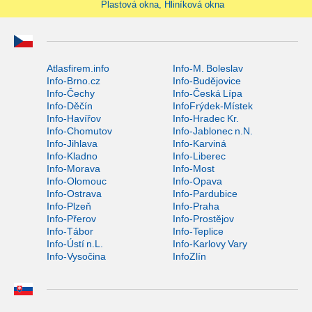
Plastová okna, Hliníková okna
Atlasfirem.info
Info-M. Boleslav
Info-Brno.cz
Info-Budějovice
Info-Čechy
Info-Česká Lípa
Info-Děčín
InfoFrýdek-Místek
Info-Havířov
Info-Hradec Kr.
Info-Chomutov
Info-Jablonec n.N.
Info-Jihlava
Info-Karviná
Info-Kladno
Info-Liberec
Info-Morava
Info-Most
Info-Olomouc
Info-Opava
Info-Ostrava
Info-Pardubice
Info-Plzeň
Info-Praha
Info-Přerov
Info-Prostějov
Info-Tábor
Info-Teplice
Info-Ústí n.L.
Info-Karlovy Vary
Info-Vysočina
InfoZlín