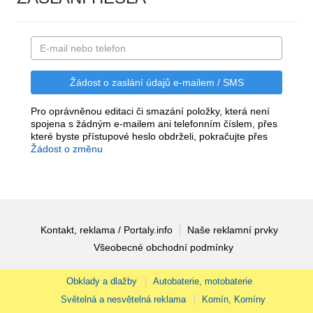
Pro oprávněnou editaci či smazání položky, která není
spojena s žádným e-mailem ani telefonním číslem, přes
které byste přístupové heslo obdrželi, pokračujte přes
Žádost o změnu
Kontakt, reklama / Portaly.info
Naše reklamní prvky
Všeobecné obchodní podmínky
Obklady a dlažby
Autobaterie, motobaterie
Světelná a nesvětelná reklama
Komín, Komíny