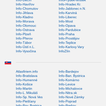
Info-Děčín
InfoFrýdek-Místek
Info-Havířov
Info-Hradec Kr.
Info-Chomutov
Info-Jablonec n.N.
Info-Jihlava
Info-Karviná
Info-Kladno
Info-Liberec
Info-Morava
Info-Most
Info-Olomouc
Info-Opava
Info-Ostrava
Info-Pardubice
Info-Plzeň
Info-Praha
Info-Přerov
Info-Prostějov
Info-Tábor
Info-Teplice
Info-Ústí n.L.
Info-Karlovy Vary
Info-Vysočina
InfoZlín
Atlasfiriem.info
Info-Bardejov
Info-Bratislava
Info-Ban. Bystrica
Info-Humenné
Info-Komárno
Info-Košice
Info-Levice
Info-Martin
Info-Michalovce
Info-L. Mikuláš
Info-Nitra.sk
Info-Sp. Nová Ves
Info-Nové Zámky
Info-Piešťany
Info-Poprad
Info-Pov. Bystrica
Info-Prešov