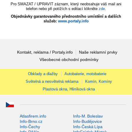
Pro SMAZAT / UPRAVIT záznam, který neobsahuje váš mail ani
telefon nebo při potížích s editací klikněte
zde
.
Objednávky garantovaného přednostního umístění a dalších
služeb:
www.portaly.info
Kontakt, reklama / Portaly.info
Naše reklamní prvky
Všeobecné obchodní podmínky
Obklady a dlažby
Autobaterie, motobaterie
Světelná a nesvětelná reklama
Komín, Komíny
Plastová okna, Hliníková okna
Atlasfirem.info
Info-M. Boleslav
Info-Brno.cz
Info-Budějovice
Info-Čechy
Info-Česká Lípa