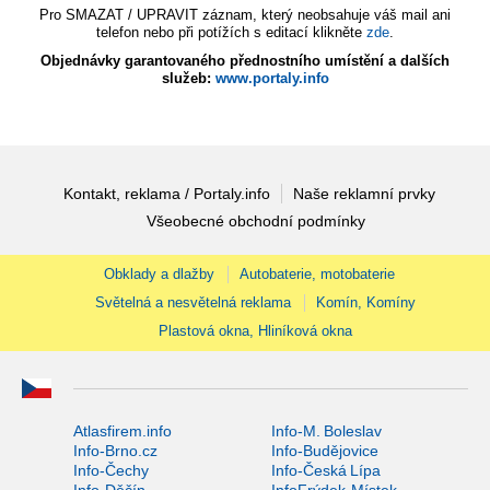
Pro SMAZAT / UPRAVIT záznam, který neobsahuje váš mail ani
telefon nebo při potížích s editací klikněte
zde
.
Objednávky garantovaného přednostního umístění a dalších
služeb:
www.portaly.info
Kontakt, reklama / Portaly.info
Naše reklamní prvky
Všeobecné obchodní podmínky
Obklady a dlažby
Autobaterie, motobaterie
Světelná a nesvětelná reklama
Komín, Komíny
Plastová okna, Hliníková okna
Atlasfirem.info
Info-M. Boleslav
Info-Brno.cz
Info-Budějovice
Info-Čechy
Info-Česká Lípa