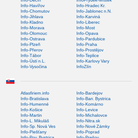
Info-Děčín
InfoFrýdek-Místek
Info-Havířov
Info-Hradec Kr.
Info-Chomutov
Info-Jablonec n.N.
Info-Jihlava
Info-Karviná
Info-Kladno
Info-Liberec
Info-Morava
Info-Most
Info-Olomouc
Info-Opava
Info-Ostrava
Info-Pardubice
Info-Plzeň
Info-Praha
Info-Přerov
Info-Prostějov
Info-Tábor
Info-Teplice
Info-Ústí n.L.
Info-Karlovy Vary
Info-Vysočina
InfoZlín
Atlasfiriem.info
Info-Bardejov
Info-Bratislava
Info-Ban. Bystrica
Info-Humenné
Info-Komárno
Info-Košice
Info-Levice
Info-Martin
Info-Michalovce
Info-L. Mikuláš
Info-Nitra.sk
Info-Sp. Nová Ves
Info-Nové Zámky
Info-Piešťany
Info-Poprad
Info-Pov. Bystrica
Info-Prešov