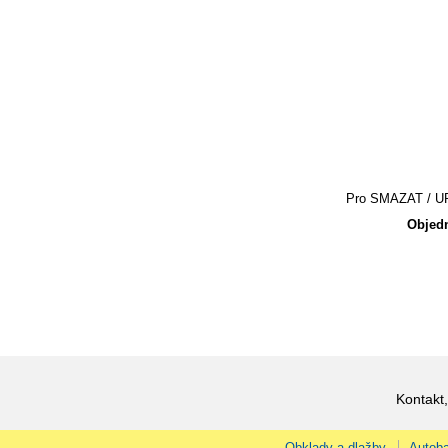
Pro SMAZAT / UPR
Objedn
Kontakt,
Obklady a dlažby
Autoba