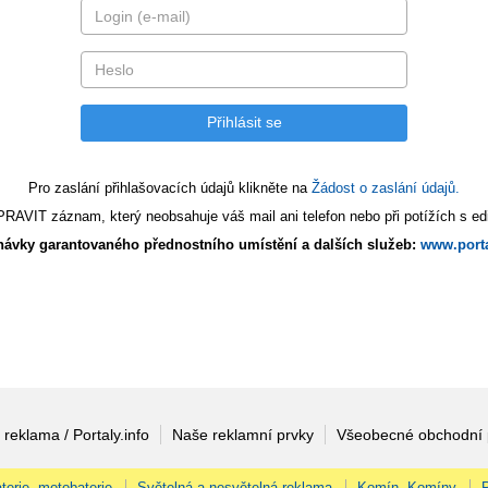
Pro zaslání přihlašovacích údajů klikněte na
Žádost o zaslání údajů.
AVIT záznam, který neobsahuje váš mail ani telefon nebo při potížích s edi
ávky garantovaného přednostního umístění a dalších služeb:
www.porta
 reklama / Portaly.info
Naše reklamní prvky
Všeobecné obchodní
terie, motobaterie
Světelná a nesvětelná reklama
Komín, Komíny