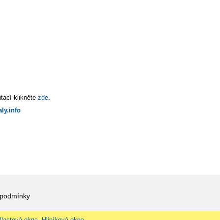
tací klikněte
zde
.
ly.info
 podmínky
Plastová okna, Hliníková okna