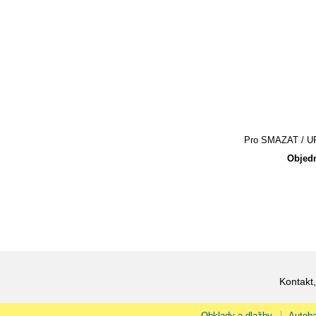
Pro SMAZAT / UPR
Objedn
Kontakt,
Obklady a dlažby
Autoba