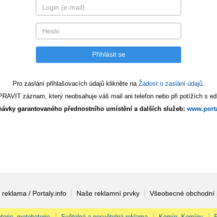
Pro zaslání přihlašovacích údajů klikněte na
Žádost o zaslání údajů.
AVIT záznam, který neobsahuje váš mail ani telefon nebo při potížích s edi
ávky garantovaného přednostního umístění a dalších služeb:
www.porta
 reklama / Portaly.info
Naše reklamní prvky
Všeobecné obchodní
terie, motobaterie
Světelná a nesvětelná reklama
Komín, Komíny