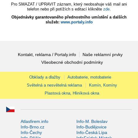
Pro SMAZAT / UPRAVIT záznam, který neobsahuje váš mail ani
telefon nebo při potížích s editací klikněte
zde
.
Objednávky garantovaného přednostního umístění a dalších
služeb:
www.portaly.info
Kontakt, reklama / Portaly.info
Naše reklamní prvky
Všeobecné obchodní podmínky
Obklady a dlažby
Autobaterie, motobaterie
Světelná a nesvětelná reklama
Komín, Komíny
Plastová okna, Hliníková okna
Atlasfirem.info
Info-M. Boleslav
Info-Brno.cz
Info-Budějovice
Info-Čechy
Info-Česká Lípa