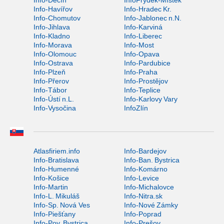
Info-Děčín
InfoFrýdek-Místek
Info-Havířov
Info-Hradec Kr.
Info-Chomutov
Info-Jablonec n.N.
Info-Jihlava
Info-Karviná
Info-Kladno
Info-Liberec
Info-Morava
Info-Most
Info-Olomouc
Info-Opava
Info-Ostrava
Info-Pardubice
Info-Plzeň
Info-Praha
Info-Přerov
Info-Prostějov
Info-Tábor
Info-Teplice
Info-Ústí n.L.
Info-Karlovy Vary
Info-Vysočina
InfoZlín
Atlasfiriem.info
Info-Bardejov
Info-Bratislava
Info-Ban. Bystrica
Info-Humenné
Info-Komárno
Info-Košice
Info-Levice
Info-Martin
Info-Michalovce
Info-L. Mikuláš
Info-Nitra.sk
Info-Sp. Nová Ves
Info-Nové Zámky
Info-Piešťany
Info-Poprad
Info-Pov. Bystrica
Info-Prešov