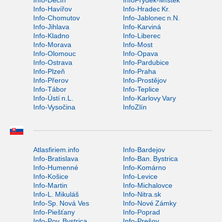
Info-Děčín
InfoFrýdek-Místek
Info-Havířov
Info-Hradec Kr.
Info-Chomutov
Info-Jablonec n.N.
Info-Jihlava
Info-Karviná
Info-Kladno
Info-Liberec
Info-Morava
Info-Most
Info-Olomouc
Info-Opava
Info-Ostrava
Info-Pardubice
Info-Plzeň
Info-Praha
Info-Přerov
Info-Prostějov
Info-Tábor
Info-Teplice
Info-Ústí n.L.
Info-Karlovy Vary
Info-Vysočina
InfoZlín
Atlasfiriem.info
Info-Bardejov
Info-Bratislava
Info-Ban. Bystrica
Info-Humenné
Info-Komárno
Info-Košice
Info-Levice
Info-Martin
Info-Michalovce
Info-L. Mikuláš
Info-Nitra.sk
Info-Sp. Nová Ves
Info-Nové Zámky
Info-Piešťany
Info-Poprad
Info-Pov. Bystrica
Info-Prešov