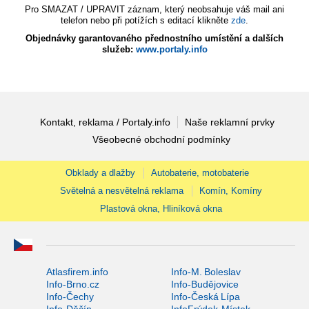
Pro SMAZAT / UPRAVIT záznam, který neobsahuje váš mail ani
telefon nebo při potížích s editací klikněte
zde
.
Objednávky garantovaného přednostního umístění a dalších
služeb:
www.portaly.info
Kontakt, reklama / Portaly.info
Naše reklamní prvky
Všeobecné obchodní podmínky
Obklady a dlažby
Autobaterie, motobaterie
Světelná a nesvětelná reklama
Komín, Komíny
Plastová okna, Hliníková okna
Atlasfirem.info
Info-M. Boleslav
Info-Brno.cz
Info-Budějovice
Info-Čechy
Info-Česká Lípa