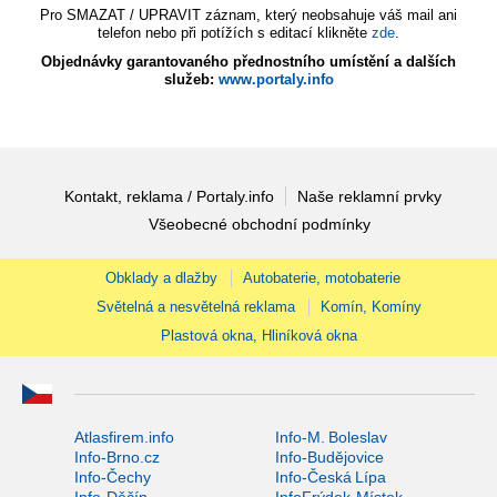
Pro SMAZAT / UPRAVIT záznam, který neobsahuje váš mail ani
telefon nebo při potížích s editací klikněte
zde
.
Objednávky garantovaného přednostního umístění a dalších
služeb:
www.portaly.info
Kontakt, reklama / Portaly.info
Naše reklamní prvky
Všeobecné obchodní podmínky
Obklady a dlažby
Autobaterie, motobaterie
Světelná a nesvětelná reklama
Komín, Komíny
Plastová okna, Hliníková okna
Atlasfirem.info
Info-M. Boleslav
Info-Brno.cz
Info-Budějovice
Info-Čechy
Info-Česká Lípa