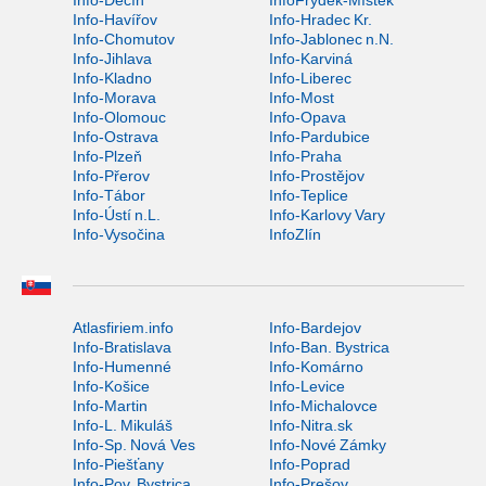
Info-Děčín
InfoFrýdek-Místek
Info-Havířov
Info-Hradec Kr.
Info-Chomutov
Info-Jablonec n.N.
Info-Jihlava
Info-Karviná
Info-Kladno
Info-Liberec
Info-Morava
Info-Most
Info-Olomouc
Info-Opava
Info-Ostrava
Info-Pardubice
Info-Plzeň
Info-Praha
Info-Přerov
Info-Prostějov
Info-Tábor
Info-Teplice
Info-Ústí n.L.
Info-Karlovy Vary
Info-Vysočina
InfoZlín
Atlasfiriem.info
Info-Bardejov
Info-Bratislava
Info-Ban. Bystrica
Info-Humenné
Info-Komárno
Info-Košice
Info-Levice
Info-Martin
Info-Michalovce
Info-L. Mikuláš
Info-Nitra.sk
Info-Sp. Nová Ves
Info-Nové Zámky
Info-Piešťany
Info-Poprad
Info-Pov. Bystrica
Info-Prešov