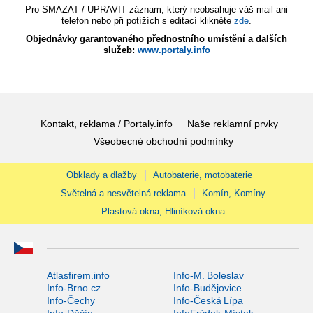
Pro SMAZAT / UPRAVIT záznam, který neobsahuje váš mail ani
telefon nebo při potížích s editací klikněte
zde
.
Objednávky garantovaného přednostního umístění a dalších
služeb:
www.portaly.info
Kontakt, reklama / Portaly.info
Naše reklamní prvky
Všeobecné obchodní podmínky
Obklady a dlažby
Autobaterie, motobaterie
Světelná a nesvětelná reklama
Komín, Komíny
Plastová okna, Hliníková okna
Atlasfirem.info
Info-M. Boleslav
Info-Brno.cz
Info-Budějovice
Info-Čechy
Info-Česká Lípa