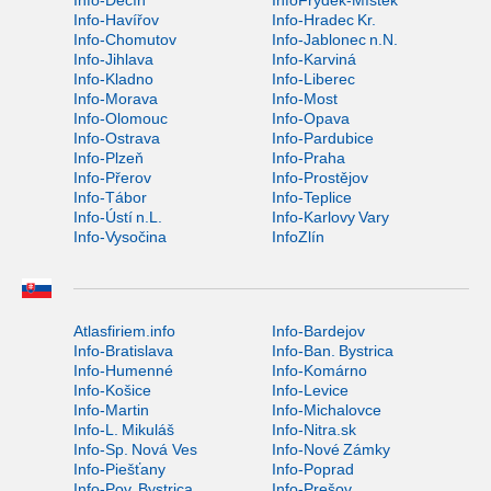
Info-Děčín
InfoFrýdek-Místek
Info-Havířov
Info-Hradec Kr.
Info-Chomutov
Info-Jablonec n.N.
Info-Jihlava
Info-Karviná
Info-Kladno
Info-Liberec
Info-Morava
Info-Most
Info-Olomouc
Info-Opava
Info-Ostrava
Info-Pardubice
Info-Plzeň
Info-Praha
Info-Přerov
Info-Prostějov
Info-Tábor
Info-Teplice
Info-Ústí n.L.
Info-Karlovy Vary
Info-Vysočina
InfoZlín
Atlasfiriem.info
Info-Bardejov
Info-Bratislava
Info-Ban. Bystrica
Info-Humenné
Info-Komárno
Info-Košice
Info-Levice
Info-Martin
Info-Michalovce
Info-L. Mikuláš
Info-Nitra.sk
Info-Sp. Nová Ves
Info-Nové Zámky
Info-Piešťany
Info-Poprad
Info-Pov. Bystrica
Info-Prešov