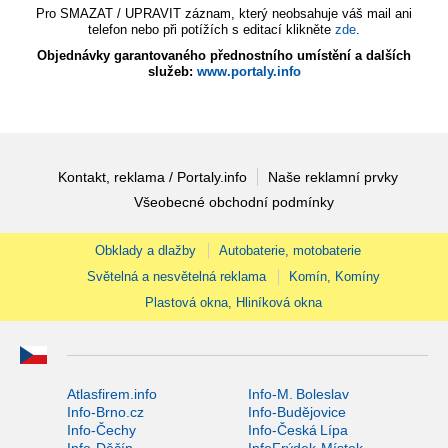
Pro SMAZAT / UPRAVIT záznam, který neobsahuje váš mail ani
telefon nebo při potížích s editací klikněte
zde
.
Objednávky garantovaného přednostního umístění a dalších
služeb:
www.portaly.info
Kontakt, reklama / Portaly.info
Naše reklamní prvky
Všeobecné obchodní podmínky
Obklady a dlažby
Autobaterie, motobaterie
Světelná a nesvětelná reklama
Komín, Komíny
Plastová okna, Hliníková okna
Atlasfirem.info
Info-M. Boleslav
Info-Brno.cz
Info-Budějovice
Info-Čechy
Info-Česká Lípa