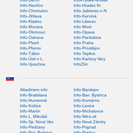
Info-Děčín
InfoFrýdek-Místek
Info-Havířov
Info-Hradec Kr.
Info-Chomutov
Info-Jablonec n.N.
Info-Jihlava
Info-Karviná
Info-Kladno
Info-Liberec
Info-Morava
Info-Most
Info-Olomouc
Info-Opava
Info-Ostrava
Info-Pardubice
Info-Plzeň
Info-Praha
Info-Přerov
Info-Prostějov
Info-Tábor
Info-Teplice
Info-Ústí n.L.
Info-Karlovy Vary
Info-Vysočina
InfoZlín
Atlasfiriem.info
Info-Bardejov
Info-Bratislava
Info-Ban. Bystrica
Info-Humenné
Info-Komárno
Info-Košice
Info-Levice
Info-Martin
Info-Michalovce
Info-L. Mikuláš
Info-Nitra.sk
Info-Sp. Nová Ves
Info-Nové Zámky
Info-Piešťany
Info-Poprad
Info-Pov. Bystrica
Info-Prešov