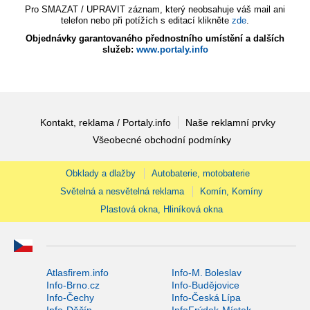
Pro SMAZAT / UPRAVIT záznam, který neobsahuje váš mail ani
telefon nebo při potížích s editací klikněte
zde
.
Objednávky garantovaného přednostního umístění a dalších
služeb:
www.portaly.info
Kontakt, reklama / Portaly.info
Naše reklamní prvky
Všeobecné obchodní podmínky
Obklady a dlažby
Autobaterie, motobaterie
Světelná a nesvětelná reklama
Komín, Komíny
Plastová okna, Hliníková okna
Atlasfirem.info
Info-M. Boleslav
Info-Brno.cz
Info-Budějovice
Info-Čechy
Info-Česká Lípa