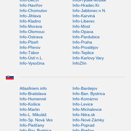
Info-Děčín
InfoFrýdek-Místek
Info-Havířov
Info-Hradec Kr.
Info-Chomutov
Info-Jablonec n.N.
Info-Jihlava
Info-Karviná
Info-Kladno
Info-Liberec
Info-Morava
Info-Most
Info-Olomouc
Info-Opava
Info-Ostrava
Info-Pardubice
Info-Plzeň
Info-Praha
Info-Přerov
Info-Prostějov
Info-Tábor
Info-Teplice
Info-Ústí n.L.
Info-Karlovy Vary
Info-Vysočina
InfoZlín
Atlasfiriem.info
Info-Bardejov
Info-Bratislava
Info-Ban. Bystrica
Info-Humenné
Info-Komárno
Info-Košice
Info-Levice
Info-Martin
Info-Michalovce
Info-L. Mikuláš
Info-Nitra.sk
Info-Sp. Nová Ves
Info-Nové Zámky
Info-Piešťany
Info-Poprad
Info-Pov. Bystrica
Info-Prešov