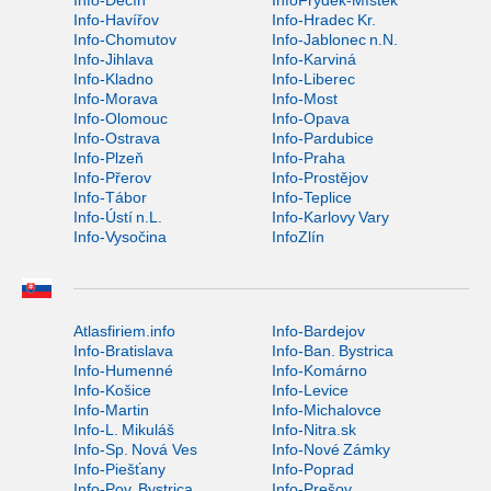
Info-Děčín
InfoFrýdek-Místek
Info-Havířov
Info-Hradec Kr.
Info-Chomutov
Info-Jablonec n.N.
Info-Jihlava
Info-Karviná
Info-Kladno
Info-Liberec
Info-Morava
Info-Most
Info-Olomouc
Info-Opava
Info-Ostrava
Info-Pardubice
Info-Plzeň
Info-Praha
Info-Přerov
Info-Prostějov
Info-Tábor
Info-Teplice
Info-Ústí n.L.
Info-Karlovy Vary
Info-Vysočina
InfoZlín
Atlasfiriem.info
Info-Bardejov
Info-Bratislava
Info-Ban. Bystrica
Info-Humenné
Info-Komárno
Info-Košice
Info-Levice
Info-Martin
Info-Michalovce
Info-L. Mikuláš
Info-Nitra.sk
Info-Sp. Nová Ves
Info-Nové Zámky
Info-Piešťany
Info-Poprad
Info-Pov. Bystrica
Info-Prešov