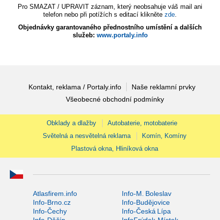
Pro SMAZAT / UPRAVIT záznam, který neobsahuje váš mail ani
telefon nebo při potížích s editací klikněte
zde
.
Objednávky garantovaného přednostního umístění a dalších
služeb:
www.portaly.info
Kontakt, reklama / Portaly.info
Naše reklamní prvky
Všeobecné obchodní podmínky
Obklady a dlažby
Autobaterie, motobaterie
Světelná a nesvětelná reklama
Komín, Komíny
Plastová okna, Hliníková okna
Atlasfirem.info
Info-M. Boleslav
Info-Brno.cz
Info-Budějovice
Info-Čechy
Info-Česká Lípa