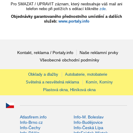
Pro SMAZAT / UPRAVIT záznam, který neobsahuje váš mail ani
telefon nebo při potížích s editací klikněte
zde
.
Objednávky garantovaného přednostního umístění a dalších
služeb:
www.portaly.info
Kontakt, reklama / Portaly.info
Naše reklamní prvky
Všeobecné obchodní podmínky
Obklady a dlažby
Autobaterie, motobaterie
Světelná a nesvětelná reklama
Komín, Komíny
Plastová okna, Hliníková okna
Atlasfirem.info
Info-M. Boleslav
Info-Brno.cz
Info-Budějovice
Info-Čechy
Info-Česká Lípa