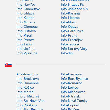
Info-Děčín
InfoFrýdek-Místek
Info-Havířov
Info-Hradec Kr.
Info-Chomutov
Info-Jablonec n.N.
Info-Jihlava
Info-Karviná
Info-Kladno
Info-Liberec
Info-Morava
Info-Most
Info-Olomouc
Info-Opava
Info-Ostrava
Info-Pardubice
Info-Plzeň
Info-Praha
Info-Přerov
Info-Prostějov
Info-Tábor
Info-Teplice
Info-Ústí n.L.
Info-Karlovy Vary
Info-Vysočina
InfoZlín
Atlasfiriem.info
Info-Bardejov
Info-Bratislava
Info-Ban. Bystrica
Info-Humenné
Info-Komárno
Info-Košice
Info-Levice
Info-Martin
Info-Michalovce
Info-L. Mikuláš
Info-Nitra.sk
Info-Sp. Nová Ves
Info-Nové Zámky
Info-Piešťany
Info-Poprad
Info-Pov. Bystrica
Info-Prešov