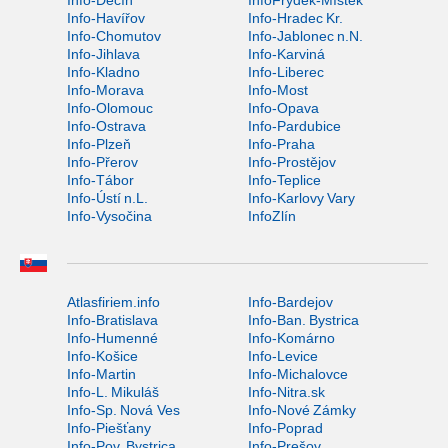
Info-Děčín
InfoFrýdek-Místek
Info-Havířov
Info-Hradec Kr.
Info-Chomutov
Info-Jablonec n.N.
Info-Jihlava
Info-Karviná
Info-Kladno
Info-Liberec
Info-Morava
Info-Most
Info-Olomouc
Info-Opava
Info-Ostrava
Info-Pardubice
Info-Plzeň
Info-Praha
Info-Přerov
Info-Prostějov
Info-Tábor
Info-Teplice
Info-Ústí n.L.
Info-Karlovy Vary
Info-Vysočina
InfoZlín
Atlasfiriem.info
Info-Bardejov
Info-Bratislava
Info-Ban. Bystrica
Info-Humenné
Info-Komárno
Info-Košice
Info-Levice
Info-Martin
Info-Michalovce
Info-L. Mikuláš
Info-Nitra.sk
Info-Sp. Nová Ves
Info-Nové Zámky
Info-Piešťany
Info-Poprad
Info-Pov. Bystrica
Info-Prešov