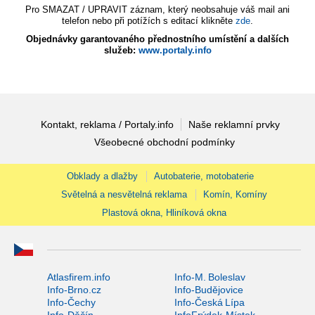
Pro SMAZAT / UPRAVIT záznam, který neobsahuje váš mail ani
telefon nebo při potížích s editací klikněte
zde
.
Objednávky garantovaného přednostního umístění a dalších
služeb:
www.portaly.info
Kontakt, reklama / Portaly.info
Naše reklamní prvky
Všeobecné obchodní podmínky
Obklady a dlažby
Autobaterie, motobaterie
Světelná a nesvětelná reklama
Komín, Komíny
Plastová okna, Hliníková okna
Atlasfirem.info
Info-M. Boleslav
Info-Brno.cz
Info-Budějovice
Info-Čechy
Info-Česká Lípa