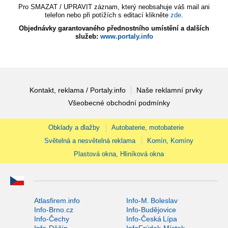
Pro SMAZAT / UPRAVIT záznam, který neobsahuje váš mail ani
telefon nebo při potížích s editací klikněte
zde
.
Objednávky garantovaného přednostního umístění a dalších
služeb:
www.portaly.info
Kontakt, reklama / Portaly.info
Naše reklamní prvky
Všeobecné obchodní podmínky
Obklady a dlažby
Autobaterie, motobaterie
Světelná a nesvětelná reklama
Komín, Komíny
Plastová okna, Hliníková okna
Atlasfirem.info
Info-M. Boleslav
Info-Brno.cz
Info-Budějovice
Info-Čechy
Info-Česká Lípa