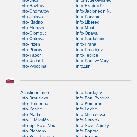
Info-Děčín
InfoFrýdek-Místek
Info-Havířov
Info-Hradec Kr.
Info-Chomutov
Info-Jablonec n.N.
Info-Jihlava
Info-Karviná
Info-Kladno
Info-Liberec
Info-Morava
Info-Most
Info-Olomouc
Info-Opava
Info-Ostrava
Info-Pardubice
Info-Plzeň
Info-Praha
Info-Přerov
Info-Prostějov
Info-Tábor
Info-Teplice
Info-Ústí n.L.
Info-Karlovy Vary
Info-Vysočina
InfoZlín
Atlasfiriem.info
Info-Bardejov
Info-Bratislava
Info-Ban. Bystrica
Info-Humenné
Info-Komárno
Info-Košice
Info-Levice
Info-Martin
Info-Michalovce
Info-L. Mikuláš
Info-Nitra.sk
Info-Sp. Nová Ves
Info-Nové Zámky
Info-Piešťany
Info-Poprad
Info-Pov. Bystrica
Info-Prešov