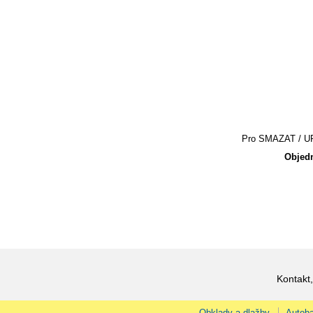
Pro SMAZAT / UPR
Objedn
Kontakt,
Obklady a dlažby
Autoba