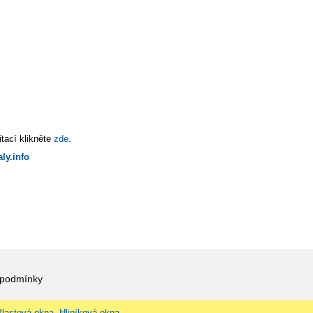
tací klikněte
zde
.
ly.info
 podmínky
Plastová okna, Hliníková okna