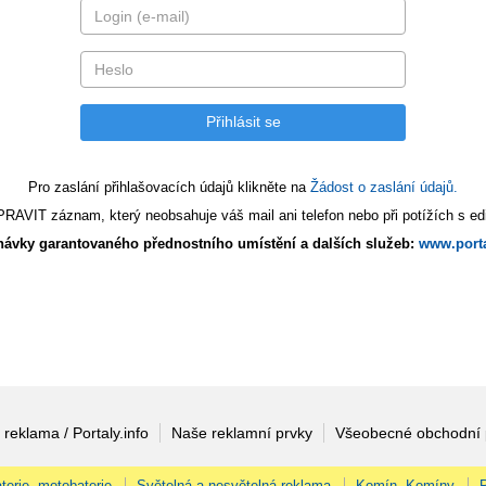
Pro zaslání přihlašovacích údajů klikněte na
Žádost o zaslání údajů.
AVIT záznam, který neobsahuje váš mail ani telefon nebo při potížích s edi
ávky garantovaného přednostního umístění a dalších služeb:
www.porta
 reklama / Portaly.info
Naše reklamní prvky
Všeobecné obchodní
terie, motobaterie
Světelná a nesvětelná reklama
Komín, Komíny