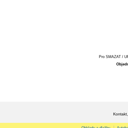
Pro SMAZAT / UPR
Objedn
Kontakt,
Obklady a dlažby
Autoba