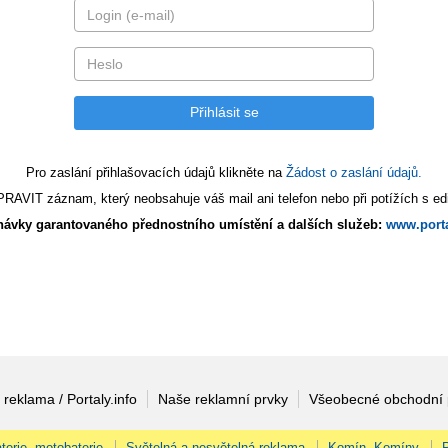
Pro zaslání přihlašovacích údajů klikněte na
Žádost o zaslání údajů.
AVIT záznam, který neobsahuje váš mail ani telefon nebo při potížích s edi
ávky garantovaného přednostního umístění a dalších služeb:
www.porta
 reklama / Portaly.info
Naše reklamní prvky
Všeobecné obchodní
terie, motobaterie
Světelná a nesvětelná reklama
Komín, Komíny