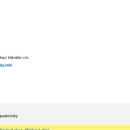
tací klikněte
zde
.
ly.info
 podmínky
Plastová okna, Hliníková okna